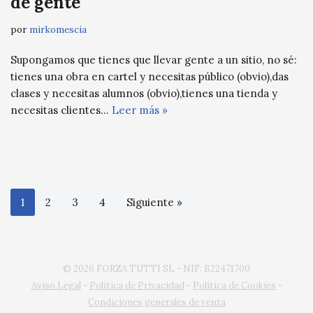
de gente
por
mirkomescia
Supongamos que tienes que llevar gente a un sitio, no sé:
tienes una obra en cartel y necesitas público (obvio),das
clases y necesitas alumnos (obvio),tienes una tienda y
necesitas clientes…
Leer más »
1
2
3
4
Siguiente »
© 2026 FORZA TUTTI SL - NIF: B22471700
Aviso Legal
-
Política de Privacidad
-
Política de Cookies
-
Condiciones generales de venta