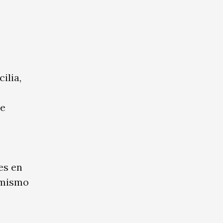
ilia,
de
es en
 mismo