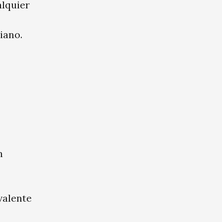
alquier
iano.
n
ivalente