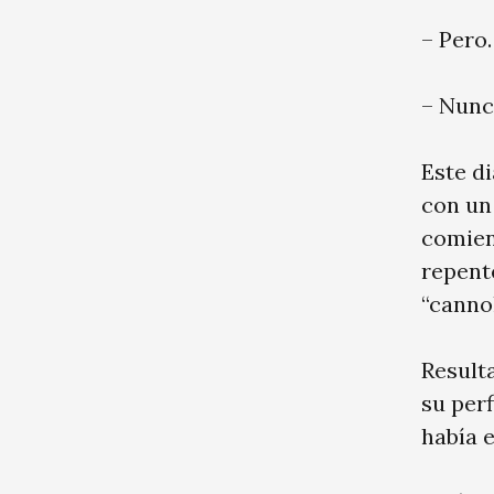
– Pero
– Nunc
Este di
con un
comien
repent
“cannol
Result
su per
había 