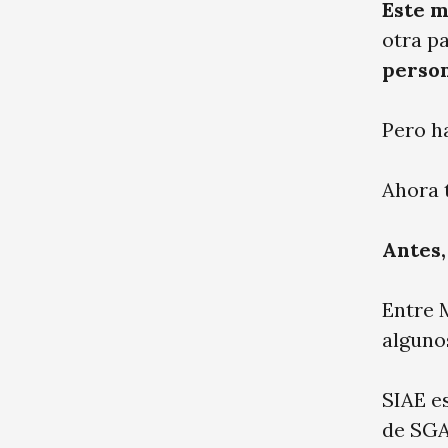
Este 
otra p
person
Pero h
Ahora t
Antes,
Entre 
alguno
SIAE es
de SGA