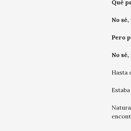
Qué pa
No sé,
Pero p
No sé,
Hasta 
Estaba
Natura
encont