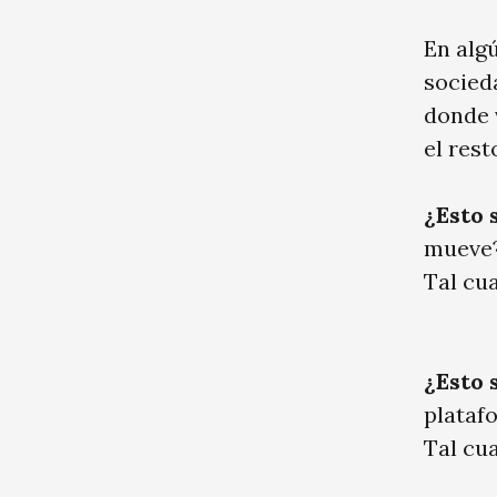
En alg
socied
donde v
el rest
¿Esto 
mueve
Tal cua
¿Esto 
plataf
Tal cua