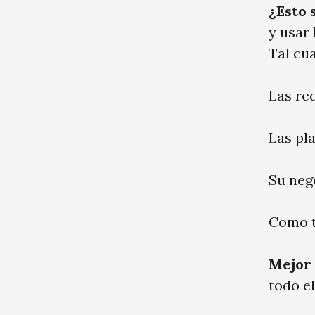
¿Esto 
y usar 
Tal cua
Las re
Las pl
Su nego
Como t
Mejor
todo el