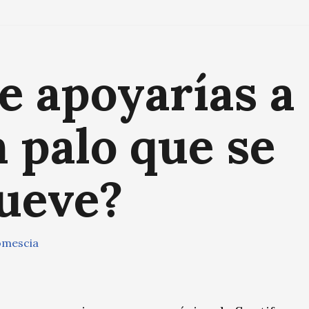
e apoyarías a
 palo que se
ueve?
omescia