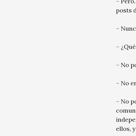
– Pero
posts 
– Nunc
– ¿Qué
– No p
– No e
– No p
comuni
indepe
ellos, 