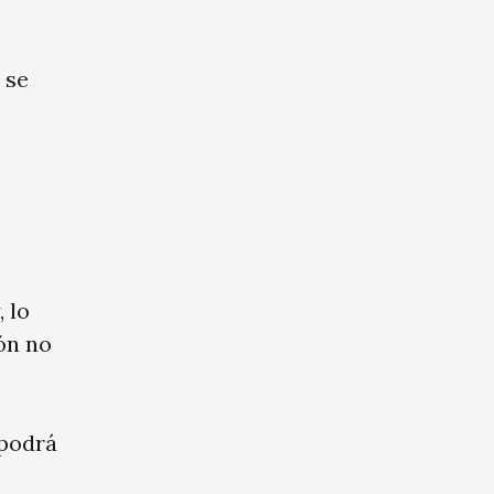
 se
 lo
ón no
 podrá