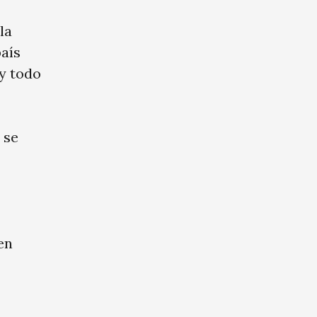
la
aís
 y todo
 se
en