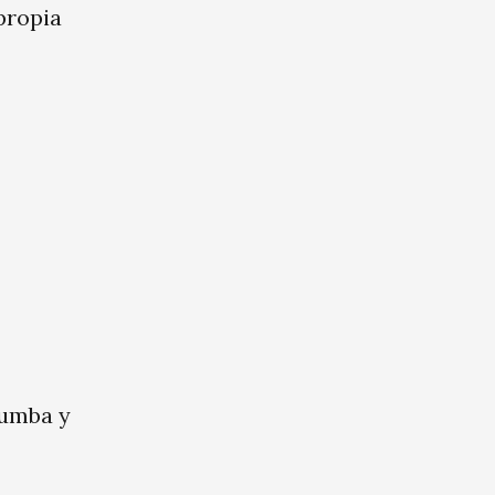
propia
rumba y