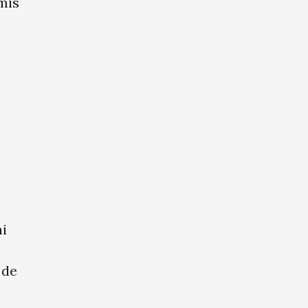
mis
i
 de